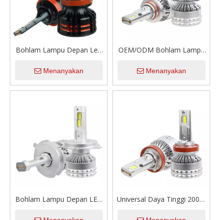
Bohlam Lampu Depan Led
OEM/ODM Bohlam Lampu
Otomatis 56W H4 H7 H11
Depan LED 12000LM Daya
Menanyakan
Menanyakan
9005 12V 6000K Bohlam
Tinggi Tabung Tembaga
Lampu Otomotif Led
Ganda 200W Bohlam Lampu
Canbus Putih untuk
Mobil Canbus Plug & Play
Penerangan Mobil Truk
Sepeda Motor
Bohlam Lampu Depan LED
Universal Daya Tinggi 200W
Ultra Terang Ditingkatkan
12000LM Tabung Tembaga