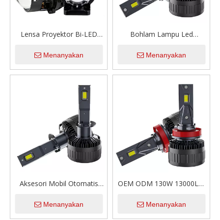
Lensa Proyektor Bi-LED
Bohlam Lampu Led
106W 2.0 Inci Super Terang
Otomatis Tabung Tembaga
Menanyakan
Menanyakan
Lampu Depan Mobil Kit
Tunggal 130W 13000LM 12V
Retrofit Bohlam Lensa
H1 H4 H7 H11 9005 9006
Proyektor Led Sinar Rendah
Lampu Depan Led untuk
Tinggi untuk Aksesori Mobil
Mobil
Aksesori Mobil Otomatis
OEM ODM 130W 13000LM
Peningkatan M18 130W
Tabung Tembaga Tunggal
Menanyakan
Menanyakan
13000LM 6000K Bohlam
6000K Bohlam Lampu
Lampu Mobil 9005 9006 H1
Depan Mobil Universal