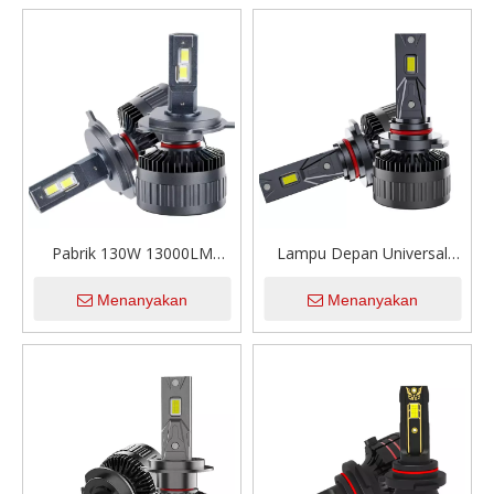
H4 H7 H11 Bohlam Lampu
Lampu Depan Led Otomatis
Depan Led Mobil
Pabrik 130W 13000LM
Lampu Depan Universal
Bohlam Lampu Mobil
Super Terang 12V 24V
Menanyakan
Menanyakan
Aksesori Otomatis Tabung
13000lm 130W Bohlam
Tembaga Tunggal 12V Luce
Lampu Led Mobil 9005
Para Autos H4 Canbus
Bohlam Lampu Depan Led
Bohlam Lampu Depan Led
Otomatis