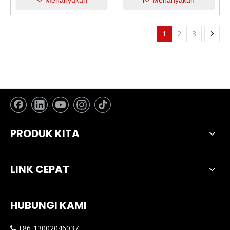
Menanyakan
Menanyakan
200W 12000LM Bohlam
Ganda 6000K H4 H7 H11
Pencahayaan Terang 6000K
9005 9006 Bohlam Lampu
Putih Dingin IP68 Bohlam
Depan LED Otomotif
1
2
3
Lampu Depan Universal
Mobil Tahan Air
PRODUK KITA
LINK CEPAT
HUBUNGI KAMI
+86-13002046037
