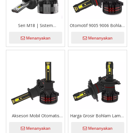
Seri M18 | Sistem
Otomotif 9005 9006 Bohlam
Pencahayaan Led Otomatis
Lampu Depan Led 12V 56W
Menanyakan
Menanyakan
Lampu Led Mobil Universal
5600Lumen 6000K Putih
H1 H4 9005 9006 9012 H11
Sejuk IP68 Tahan Air OEM
H7 Bohlam Lampu Depan
Bohlam Lampu Mobil LED
Led Tabung Tembaga
Tunggal
Aksesori Mobil Otomatis
Harga Grosir Bohlam Lampu
Peningkatan Bohlam Mobil
Mobil Led 56W 5600LM
Menanyakan
Menanyakan
56W Terang Tinggi 9005
Lampu Led Otomatis H1 H4