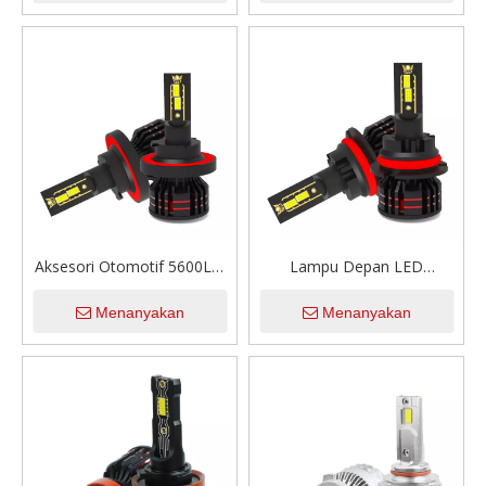
9006 9007 H1 H4 H7 H11
H7 H11 H13 9005 9006
H13 Lampu Depan Led
Bohlam Lampu Depan Led
Mobil
Mobil
Aksesori Otomotif 5600LM
Lampu Depan LED
56W Bohlam Lampu Depan
Otomatis Universal Kustom
Menanyakan
Menanyakan
Led Super Terang H1 H4 H7
56W 12V Bohlam Lampu
H11 H13 9005 9007 Lampu
Depan LED Mobil Super
Led Lampu Depan Led
Terang 9007
Mobil