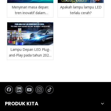
Menyinari masa depan:
Apakah lampu lampu LED
tren inovatif dalam
terlalu cerah?
pencahayaan otomotif
Lampu Depan LED Plug-
and-Play pada tahun 2026:
4 Fitur yang Wajib Dimiliki
untuk Pemasangan yang
“Tanpa Repot”
PRODUK KITA