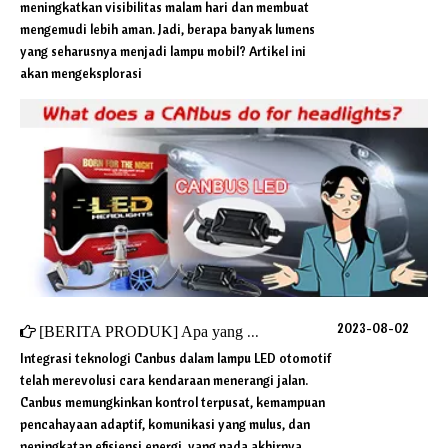
meningkatkan visibilitas malam hari dan membuat
mengemudi lebih aman. Jadi, berapa banyak lumens
yang seharusnya menjadi lampu mobil? Artikel ini
akan mengeksplorasi
2023-08-02
[
BERITA PRODUK
]
Apa yang dilakukan Canbus untuk lampu depan?
Integrasi teknologi Canbus dalam lampu LED otomotif
telah merevolusi cara kendaraan menerangi jalan.
Canbus memungkinkan kontrol terpusat, kemampuan
pencahayaan adaptif, komunikasi yang mulus, dan
peningkatan efisiensi energi, yang pada akhirnya