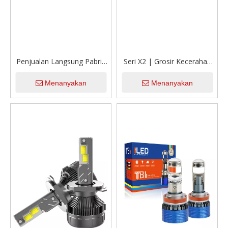
Penjualan Langsung Pabrik
Seri X2 | Grosir Kecerahan
Tiga Tabung Tembaga Daya
Daya Tinggi 180W 12000LM
Menanyakan
Menanyakan
Tinggi 260W 26000LM
Led Headlight Blubs untuk
Tegangan Lebar 12V-24V
Truk
Bohlam Lampu Depan LED
untuk Mobil & Truk