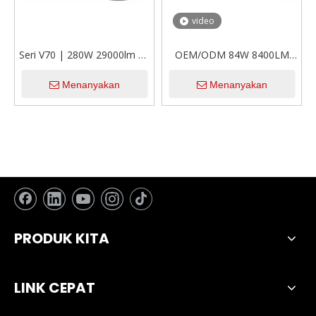
video
Seri V70 | 280W 29000lm 12
OEM/ODM 84W 8400LM
Volt H4 High/Low Balok LED
H11 Lensa Proyektor Mini
Menanyakan
Menanyakan
LED Headlight untuk Mobil
Bohlam Lampu Depan Mobil
LED Dengan Canbus
PRODUK KITA
LINK CEPAT