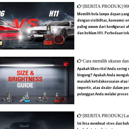
[
BERITA PRODUK
]
9006 
Memilih bola lampu depan yan
dengan visibilitas, konsumsi en
paling umum dari konfigurasi 
dan bohlam H11. Perbedaan tek
Cara memilih ukuran dan kecera
Apakah klien ritel Anda serin
bingung? Apakah Anda mengala
masalah ketidaksesuaian atau 
importir, atau dealer dalam 
pelanggan Anda melalui proses
[
BERITA PRODUK
]
Lampu
Ini bisa membuat stres dan ba