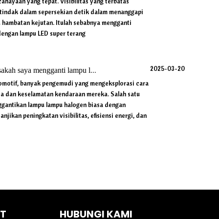
ahayaan yang tepat. Visibilitas yang terbatas
indak dalam sepersekian detik dalam menanggapi
au hambatan kejutan. Itulah sebabnya mengganti
engan lampu LED super terang
2025-03-20
kah saya mengganti lampu lampu biasa dengan LED?
omotif, banyak pengemudi yang mengeksplorasi cara
rja dan keselamatan kendaraan mereka. Salah satu
ggantikan lampu lampu halogen biasa dengan
janjikan peningkatan visibilitas, efisiensi energi, dan
AT
HUBUNGI KAMI