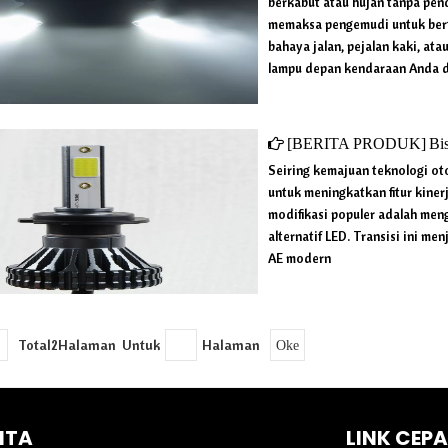
berkabut atau hujan tanpa penc
memaksa pengemudi untuk bert
bahaya jalan, pejalan kaki, at
lampu depan kendaraan Anda d
[
BERITA PRODUK
]
Bisa
Seiring kemajuan teknologi ot
untuk meningkatkan fitur kine
modifikasi populer adalah men
alternatif LED. Transisi ini men
AE modern
Total2Halaman Untuk
Halaman
Oke
ITA
LINK CEP