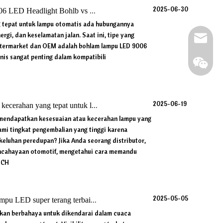
2025-06-30
LED Headlight Bohlb vs H11: Apa perbedaan teknisnya?
g tepat untuk lampu otomatis ada hubungannya
ergi, dan keselamatan jalan. Saat ini, tipe yang
Surel
aftermarket dan OEM adalah bohlam lampu LED 9006
nis sangat penting dalam kompatibili
2025-06-19
han yang tepat untuk lampu lampu LED
g mendapatkan kesesuaian atau kecerahan lampu yang
mi tingkat pengembalian yang tinggi karena
keluhan peredupan? Jika Anda seorang distributor,
pencahayaan otomotif, mengetahui cara memandu
 CH
2025-05-05
 LED super terang terbaik untuk kondisi berkabut dan hujan
hkan berbahaya untuk dikendarai dalam cuaca