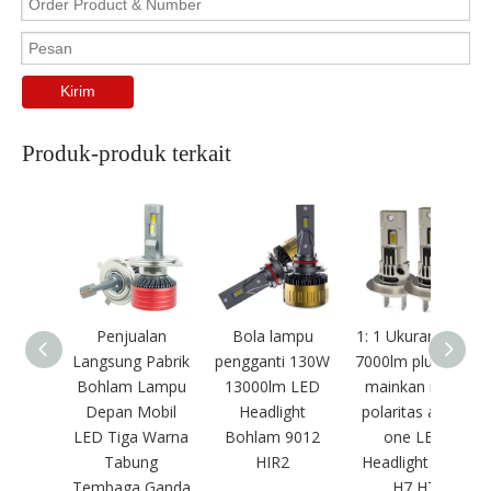
Kirim
Produk-produk terkait
Penjualan
Bola lampu
1: 1 Ukuran 70W
Langsung Pabrik
pengganti 130W
7000lm plug dan
Bohlam Lampu
13000lm LED
mainkan non-
Depan Mobil
Headlight
polaritas all-in-
LED Tiga Warna
Bohlam 9012
one LED
Tabung
HIR2
Headlight Bohl
Tembaga Ganda
H7 H7