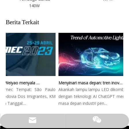
140W
Berita Terkait
Automec 2023: Weiyao menyala São Paulo Expo
Menyinari masa depan: tren inovatif dalam pencahayaan otomotif
c Tempat: São Paulo
Akankah lampu lampu LED dikombinasikan
via Dos Imigrantes, KM
dengan teknologi AI ChatGPT membentuk
ggal:...
masa depan industri pen...
Surel