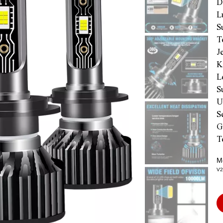
D
L
S
T
J
K
L
S
U
S
G
T
M
V2