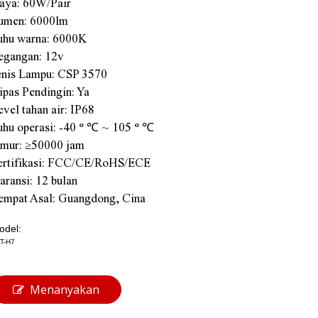
aya: 60W/Pair
umen: 6000lm
uhu warna: 6000K
egangan: 12v
enis Lampu: CSP 3570
ipas Pendingin: Ya
evel tahan air: IP68
uhu operasi: -40 ° ℃ ~ 105 ° ℃
mur: ≥50000 jam
ertifikasi: FCC/CE/RoHS/ECE
aransi: 12 bulan
empat Asal: Guangdong, Cina
odel:
T-H7
Menanyakan