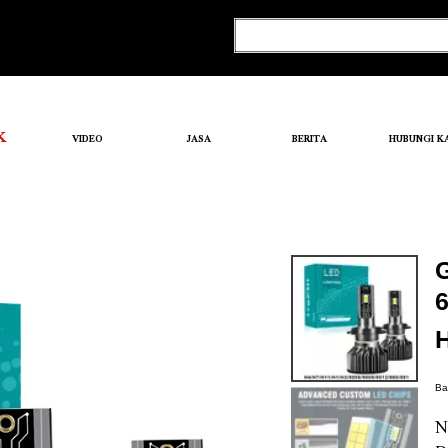
K
VIDEO
JASA
BERITA
HUBUNGI K
Ba
N