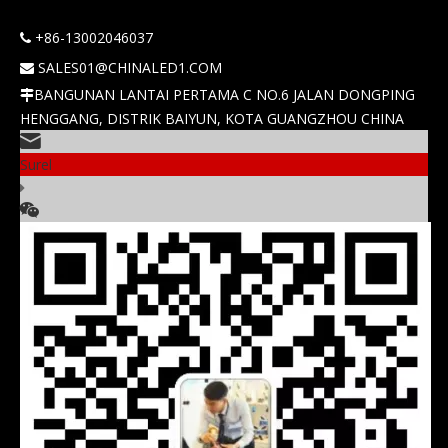
rendah tinggi non
destruktif cangkir double
+86-13002046037

rhd lhd bi led proyektor
SALES01@CHINALED1.COM

lensa lensa lampu lampu
BANGUNAN LANTAI PERTAMA C NO.6 JALAN DONGPING

lampu
HENGGANG, DISTRIK BAIYUN, KOTA GUANGZHOU CHINA
Surel
T90 Tricolor Series | 12V
6000K 4300K ​​3000K Bola
lampu LED 3-warna
dengan lensa proyektor