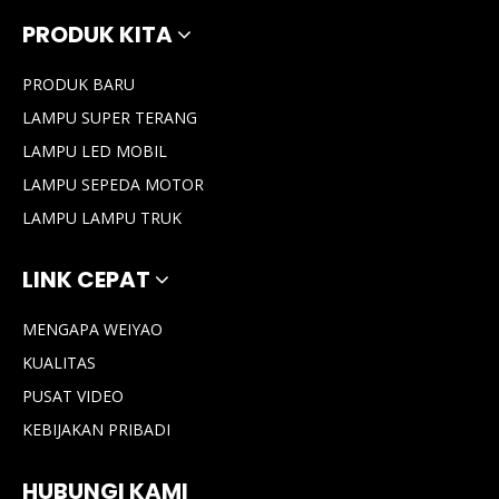
PRODUK KITA
PRODUK BARU
LAMPU SUPER TERANG
LAMPU LED MOBIL
LAMPU SEPEDA MOTOR
Aplikasi Remote Kontrol
LAMPU LAMPU TRUK
Berkualitas Tinggi Baru 2-
Inch Dual Beam Projector
Lensa LED Fog Light
LINK CEPAT
MENGAPA WEIYAO
KUALITAS
PUSAT VIDEO
KEBIJAKAN PRIBADI
HUBUNGI KAMI
Seri T14 | 3 inci balok