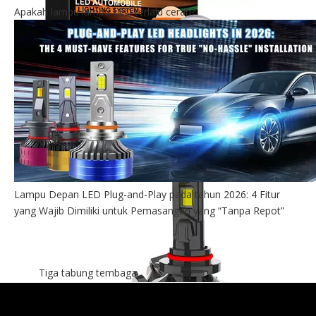
Apakah lampu lampu LED terlalu cerah?
12V/24V 3 inci driver built-
in dual balok ganda LED
Lensa Lensa Lensa
Lemah Lemah
Lampu Depan LED Plug-and-Play pada tahun 2026: 4 Fitur
yang Wajib Dimiliki untuk Pemasangan yang “Tanpa Repot”
Tiga tabung tembaga
25000lm bohlam lampu
mobil LED super terang