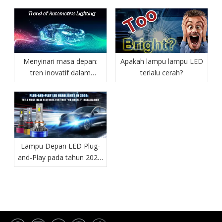
Menyinari masa depan:
Apakah lampu lampu LED
tren inovatif dalam
terlalu cerah?
pencahayaan otomotif
Lampu Depan LED Plug-
and-Play pada tahun 2026:
4 Fitur yang Wajib Dimiliki
untuk Pemasangan yang
“Tanpa Repot”