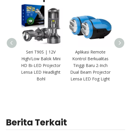
Seri T90S | 12V
Aplikasi Remote
84W 
High/Low Balok Mini
Kontrol Berkualitas
Oto
HD Bi-LED Projector
Tinggi Baru 2-Inch
Depan 
Lensa LED Headlight
Dual Beam Projector
Le
Bohl
Lensa LED Fog Light
Headl
Berita Terkait